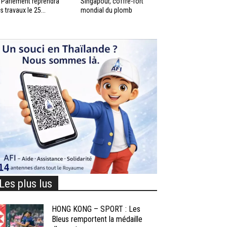
 Parlement reprendra
Singapour, coffre-fort
s travaux le 25...
mondial du plomb
Les plus lus
HONG KONG – SPORT : Les
Bleus remportent la médaille