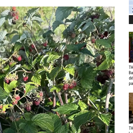
TH
Ba
dé
pa
TH