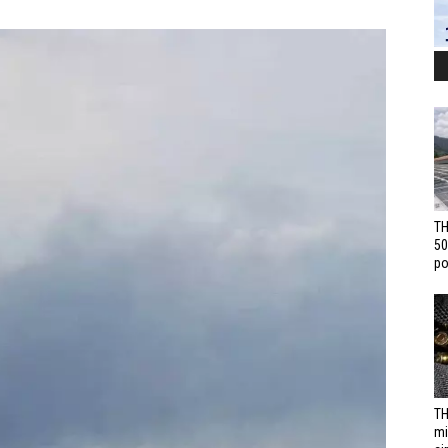
TH
50
po
TH
mi