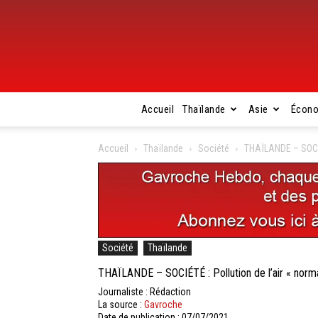
Accueil
Thaïlande
Asie
Écon
Accueil
Thaïlande
Société
THAÏLANDE – SOCIÉT
Société
Thaïlande
THAÏLANDE – SOCIÉTÉ : Pollution de l’air « norm
Journaliste : Rédaction
La source :
Gavroche
Date de publication : 07/07/2021