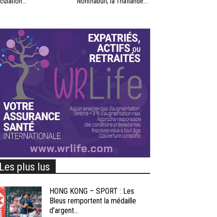
rculation...
Nonthaburi, la Thaïlande...
Les plus lus
HONG KONG – SPORT : Les
Bleus remportent la médaille
d’argent...