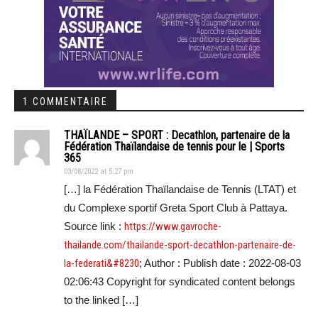
1 COMMENTAIRE
THAÏLANDE – SPORT : Decathlon, partenaire de la
Fédération Thaïlandaise de tennis pour le | Sports
365
03/08/2022 at 5:27 pm
[…] la Fédération Thaïlandaise de Tennis (LTAT) et
du Complexe sportif Greta Sport Club à Pattaya.
Source link :
https://www.gavroche-
thailande.com/thailande-sport-decathlon-partenaire-de-
la-federati&#8230
; Author : Publish date : 2022-08-03
02:06:43 Copyright for syndicated content belongs
to the linked […]