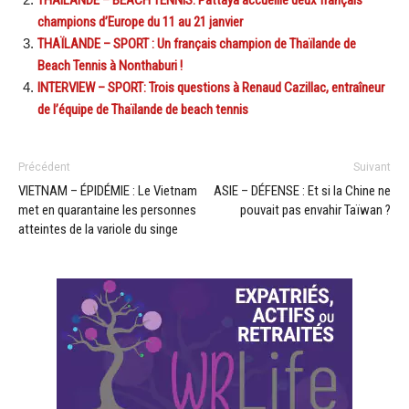
THAILANDE – BEACH TENNIS: Pattaya accueille deux français
champions d’Europe du 11 au 21 janvier
THAÏLANDE – SPORT : Un français champion de Thaïlande de
Beach Tennis à Nonthaburi !
INTERVIEW – SPORT: Trois questions à Renaud Cazillac, entraîneur
de l’équipe de Thaïlande de beach tennis
Précédent
Suivant
VIETNAM – ÉPIDÉMIE : Le Vietnam
ASIE – DÉFENSE : Et si la Chine ne
met en quarantaine les personnes
pouvait pas envahir Taïwan ?
atteintes de la variole du singe