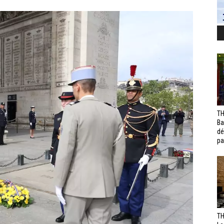
TH
Ba
dé
pa
TH