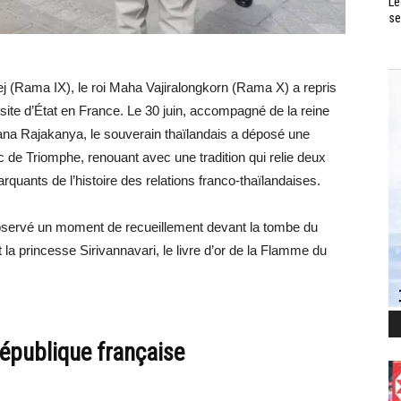
Le
se
ej (Rama IX), le roi Maha Vajiralongkorn (Rama X) a repris
site d’État en France. Le 30 juin, accompagné de la reine
tana Rajakanya, le souverain thaïlandais a déposé une
c de Triomphe, renouant avec une tradition qui relie deux
uants de l’histoire des relations franco-thaïlandaises.
a observé un moment de recueillement devant la tombe du
 la princesse Sirivannavari, le livre d’or de la Flamme du
publique française