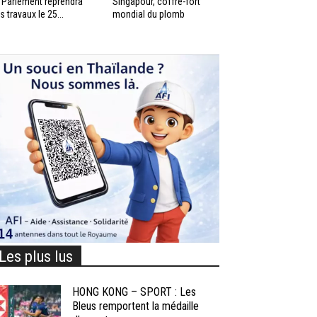
 Parlement reprendra
Singapour, coffre-fort
s travaux le 25...
mondial du plomb
Les plus lus
HONG KONG – SPORT : Les
Bleus remportent la médaille