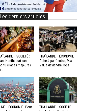
Les derniers articles
AÏLANDE – SOCIÉTÉ :
THAÏLANDE – ÉCONOMIE :
ant Nonthaburi, ces
Acheté par Central, Max
nq fusillades majeures
Value deviendra Tops
...
INE – ÉCONOMIE : Pour
THAÏLANDE – SOCIÉTÉ :