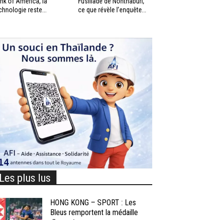
nk of America, la
Fusillade de Nonthaburi,
chnologie reste...
ce que révèle l’enquête...
Les plus lus
HONG KONG – SPORT : Les
Bleus remportent la médaille