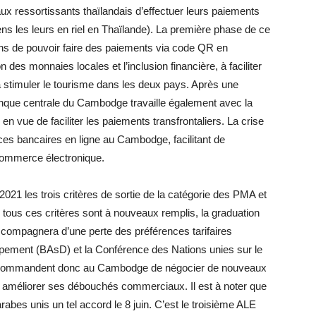
ux ressortissants thaïlandais d’effectuer leurs paiements
ns les leurs en riel en Thaïlande). La première phase de ce
ns de pouvoir faire des paiements via code QR en
on des monnaies locales et l’inclusion financière, à faciliter
 à stimuler le tourisme dans les deux pays. Après une
anque centrale du Cambodge travaille également avec la
 vue de faciliter les paiements transfrontaliers. La crise
ces bancaires en ligne au Cambodge, facilitant de
commerce électronique.
021 les trois critères de sortie de la catégorie des PMA et
Si tous ces critères sont à nouveaux remplis, la graduation
’accompagnera d’une perte des préférences tarifaires
ement (BAsD) et la Conférence des Nations unies sur le
ommandent donc au Cambodge de négocier de nouveaux
t améliorer ses débouchés commerciaux. Il est à noter que
abes unis un tel accord le 8 juin. C’est le troisième ALE