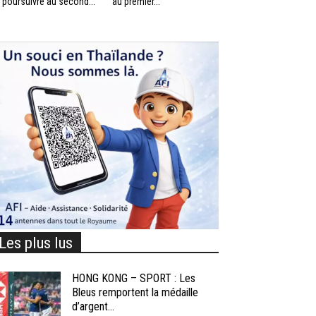
 poursuivre au second...
au premier...
Les plus lus
HONG KONG – SPORT : Les
Bleus remportent la médaille
d’argent...