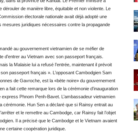
, dans la province de Kandal. Le Premier ministre a
 dérouler de manière libre, équitable et non violente. Le
ommission électorale nationale avait déjà adopté une
 les mesures juridiques nécessaires contre la propagande
mandé au gouvernement vietnamien de se méfier de
nte d’entrer au Vietnam avec son passeport français.
ais la Malaisie lui a refusé l’entrée, maintenant il prévoit
nt son passeport français ». L’opposant Cambodgien Sam
colonnes de Gavroche, est la «bète noire» du gouvernement
a fait cette remarque lors de la cérémonie d’inauguration
 voie express Phnom Penh-Bavet. L’ambassadeur vietnamien
 cérémonie. Hun Sen a déclaré que si Rainsy entrait au
’arrêter et le remettre au Cambodge, car Rainsy fait l’objet
bodgien. Il a précisé que le Cambodge et le Vietnam avaient
ne certaine coopération juridique.