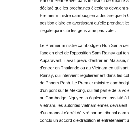
Phnom Penh-Bavet dans le district de Kean Svay
déclaré que les prochaines élections devaient se
Premier ministre cambodgien a déclaré que la C
position claire en avertissant qu’elle prendrait
illégale qui incite les gens à ne pas voter.
Le Premier ministre cambodgien Hun Sen a de
l’ancien chef de l’opposition Sam Rainsy qui te
Auparavant, il avait prévu d’entrer en Malaisie, m
d’entrer en Thaïlande ou au Vietnam en utilisa
Rainsy, qui intervient régulièrement dans les 
de Phnom Penh. Le Premier ministre cambodgien 
d’un pont sur le Mékong, qui fait partie de la
au Cambodge, Nguyen, a également assisté à la
Vietnam, les autorités vietnamiennes devraient l
d’un mandat d’arrêt délivré par un tribunal cam
conclu un accord d’extradition et entretenaient u