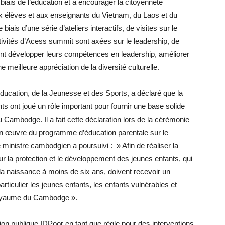
biais de l’éducation et à encourager la citoyenneté
 élèves et aux enseignants du Vietnam, du Laos et du
biais d’une série d’ateliers interactifs, de visites sur le
activités d’Acess summit sont axées sur le leadership, de
ent développer leurs compétences en leadership, améliorer
e meilleure appréciation de la diversité culturelle.
ucation, de la Jeunesse et des Sports, a déclaré que la
s ont joué un rôle important pour fournir une base solide
mbodge. Il a fait cette déclaration lors de la cérémonie
e en œuvre du programme d’éducation parentale sur le
e ministre cambodgien a poursuivi : » Afin de réaliser la
la protection et le développement des jeunes enfants, qui
e la naissance à moins de six ans, doivent recevoir un
ticulier les jeunes enfants, les enfants vulnérables et
Royaume du Cambodge ».
on publique IDPoor en tant que règle pour des interventions