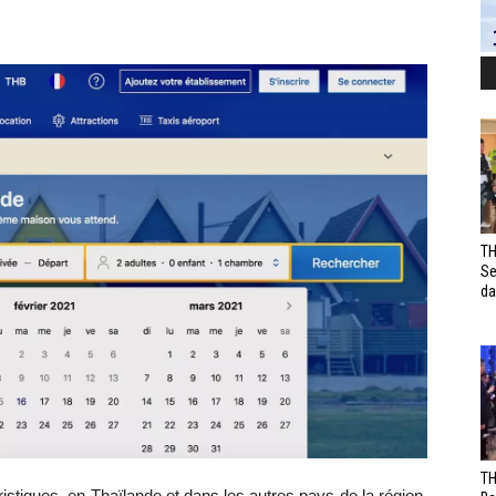
TH
Se
da
TH
ristiques, en Thaïlande et dans les autres pays de la région,