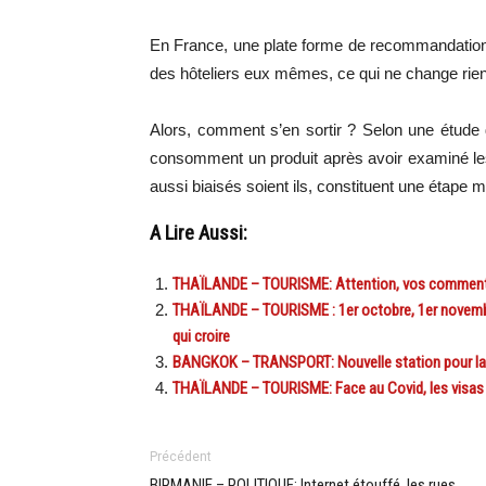
En France, une plate forme de recommandations 
des hôteliers eux mêmes, ce qui ne change rien
Alors, comment s’en sortir ? Selon une étude 
consomment un produit après avoir examiné les
aussi biaisés soient ils, constituent une étape 
A Lire Aussi:
THAÏLANDE – TOURISME: Attention, vos commentair
THAÏLANDE – TOURISME : 1er octobre, 1er novembr
qui croire
BANGKOK – TRANSPORT: Nouvelle station pour la l
THAÏLANDE – TOURISME: Face au Covid, les visas
Précédent
BIRMANIE – POLITIQUE: Internet étouffé, les rues