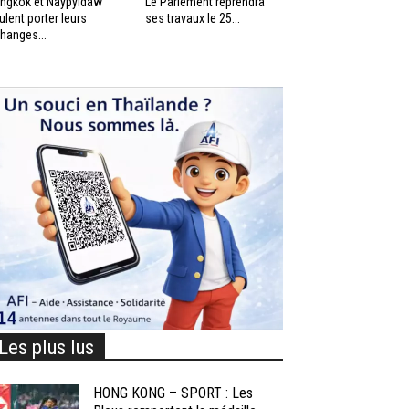
ngkok et Naypyidaw
Le Parlement reprendra
ulent porter leurs
ses travaux le 25...
hanges...
Les plus lus
HONG KONG – SPORT : Les