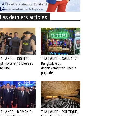
Les derniers articles
AÏLANDE – SOCIÉTÉ :
THAÏLANDE – CANNABIS :
pt morts et 15 blessés
Bangkok veut
ns une...
définitivement tourner la
page de...
AÏLANDE – BIRMANIE :
THAÏLANDE – POLITIQUE :