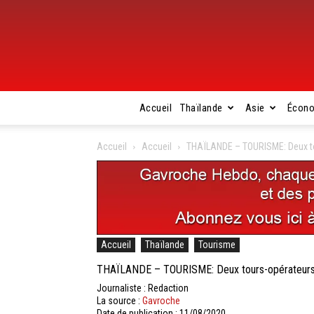
Accueil
Thaïlande
Asie
Écon
Accueil
Accueil
THAÏLANDE – TOURISME: Deux tou
Accueil
Thaïlande
Tourisme
THAÏLANDE – TOURISME: Deux tours-opérateurs th
Journaliste : Redaction
La source :
Gavroche
Date de publication : 11/08/2020