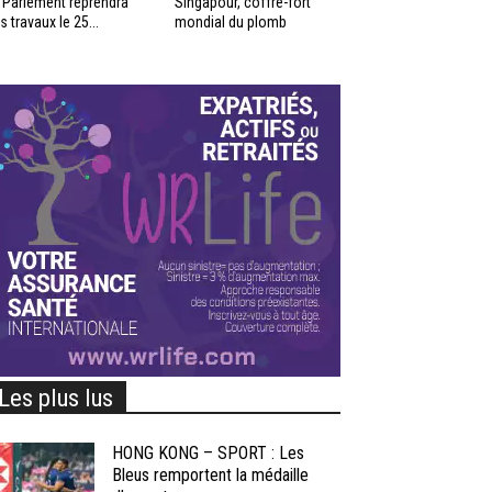
 Parlement reprendra
Singapour, coffre-fort
s travaux le 25...
mondial du plomb
Les plus lus
HONG KONG – SPORT : Les
Bleus remportent la médaille