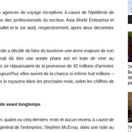
s agences de voyage réceptives à cause de l’épidémie de
s des professionnels du secteur, Asia World Enterprise et
uillet et le 1er août, respectivement, après deux décennies
ande a décidé de faire du tourisme une arme majeure de son
ait dû être une année phare est en train de virer au
 se réjouissaient de la promesse de 42 millions d’arrivées
TH
Ba
ujourd’hui, elles auront de la chance si même huit millions –
dé
s le royaume dans les prochains mois, selon les chiffres de
pa
ande avant longtemps
es quatre ou cinq derniers mois et aucun revenu à cause de
r général de l’entreprise, Stephen McEvoy, dans une note au
TH