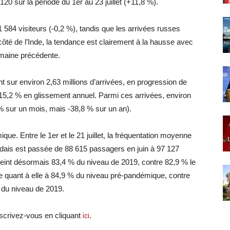
0 sur la période du 1er au 23 juillet (+11,8 %).
 584 visiteurs (-0,2 %), tandis que les arrivées russes
ôté de l’Inde, la tendance est clairement à la hausse avec
semaine précédente.
ent sur environ 2,63 millions d’arrivées, en progression de
 15,2 % en glissement annuel. Parmi ces arrivées, environ
% sur un mois, mais -38,8 % sur un an).
ue. Entre le 1er et le 21 juillet, la fréquentation moyenne
ndais est passée de 88 615 passagers en juin à 97 127
tteint désormais 83,4 % du niveau de 2019, contre 82,9 % le
e quant à elle à 84,9 % du niveau pré-pandémique, contre
 % du niveau de 2019.
nscrivez-vous en cliquant
ici
.