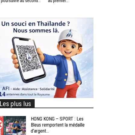
 poursuivre au second...
au premier...
Les plus lus
HONG KONG – SPORT : Les
Bleus remportent la médaille
d’argent...