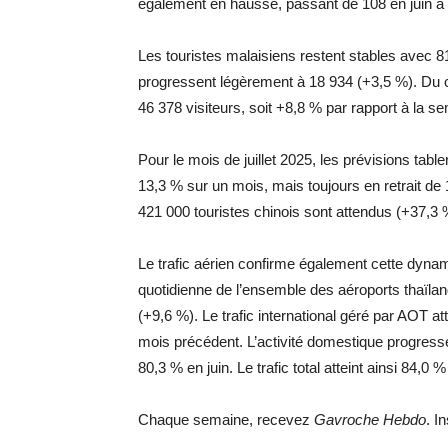
également en hausse, passant de 108 en juin à 12
Les touristes malaisiens restent stables avec 81
progressent légèrement à 18 934 (+3,5 %). Du c
46 378 visiteurs, soit +8,8 % par rapport à la 
Pour le mois de juillet 2025, les prévisions tabl
13,3 % sur un mois, mais toujours en retrait de
421 000 touristes chinois sont attendus (+37,3 
Le trafic aérien confirme également cette dynamiq
quotidienne de l’ensemble des aéroports thaïla
(+9,6 %). Le trafic international géré par AOT a
mois précédent. L’activité domestique progress
80,3 % en juin. Le trafic total atteint ainsi 84,0
Chaque semaine, recevez
Gavroche Hebdo
. I