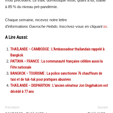
mois précédent. Le trafic domestique reste, quant à lui, stable
à 85 % du niveau pré-pandémie.
Chaque semaine, recevez notre lettre
d’informations
Gavroche Hebdo
. Inscrivez-vous en cliquant
ici
.
A Lire Aussi:
THAÏLANDE – CAMBODGE : L’Ambassadeur thaïlandais rappelé à
Bangkok
PATTAYA – FRANCE : La communauté française célèbre aussi la
Fête nationale
BANGKOK – TOURISME : La police sanctionne 76 chauffeurs de
taxi et de tuk-tuk pour pratiques abusives
THAÏLANDE – DISPARITION : L’ancien sénateur Jon Ungphakorn est
décédé à 77 ans
Précédent
Suivant