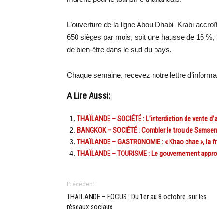
L’ouverture de la ligne Abou Dhabi–Krabi accroît
650 sièges par mois, soit une hausse de 16 %, fa
de bien-être dans le sud du pays.
Chaque semaine, recevez notre lettre d’inform
A Lire Aussi:
THAÏLANDE – SOCIÉTÉ : L’interdiction de vente d’al
BANGKOK – SOCIÉTÉ : Combler le trou de Samsen 
THAÏLANDE – GASTRONOMIE : « Khao chae », la fraî
THAÏLANDE – TOURISME : Le gouvernement approuve 
Précédent
THAÏLANDE – FOCUS : Du 1er au 8 octobre, sur les
réseaux sociaux