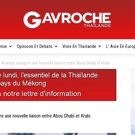
omie
Opinions Et Débats
Vivre En Thaïlande
L’ Asie En Euro
Gavroche
irways inaugure une nouvelle liaison entre Abou Dhabi et Krabi
Thaïlande
une nouvelle liaison entre Abou Dhabi et Krabi