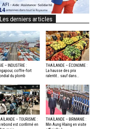
Les derniers articles
IE – INDUSTRIE :
THAÏLANDE – ÉCONOMIE :
ngapour, coffre-fort
La hausse des prix
ndial du plomb
ralentit… sauf dans...
AÏLANDE – TOURISME :
THAÏLANDE – BIRMANIE :
 rebond est confirmé en
Min Aung Hlaing en visite