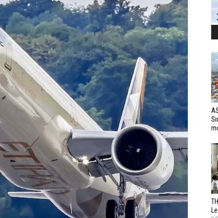
AS
Si
mo
TH
Le