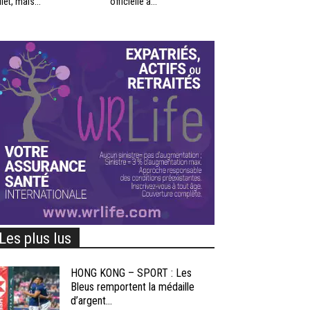
llet, mais...
officielle à...
Les plus lus
HONG KONG – SPORT : Les
Bleus remportent la médaille
d’argent...