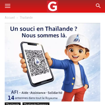
Accueil
Thaïlande
Thaïlande
Thailande Express