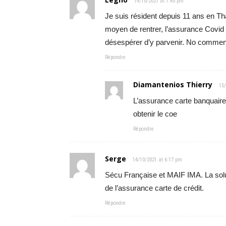
14/10/2021 at 7:40 pm
Je suis résident depuis 11 ans en Th
moyen de rentrer, l’assurance Covid a
désespérer d’y parvenir. No commen
Répondre
Diamantenios Thierry
15
L’assurance carte banquaire
obtenir le coe
Répondre
Serge
14/10/2021 at 6:17 pm
Sécu Française et MAIF IMA. La soluti
de l’assurance carte de crédit.
Répondre