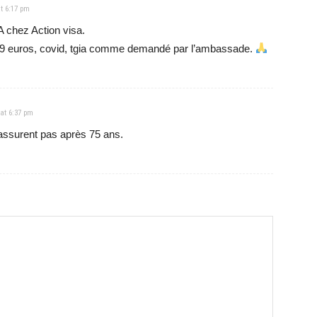
t 6:17 pm
 chez Action visa.
229 euros, covid, tgia comme demandé par l’ambassade.
 at 6:37 pm
’assurent pas après 75 ans.