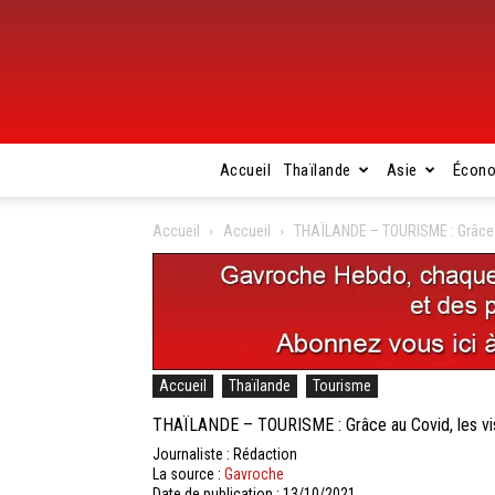
Accueil
Thaïlande
Asie
Écon
Accueil
Accueil
THAÏLANDE – TOURISME : Grâce au
Accueil
Thaïlande
Tourisme
THAÏLANDE – TOURISME : Grâce au Covid, les visas
Journaliste : Rédaction
La source :
Gavroche
Date de publication : 13/10/2021