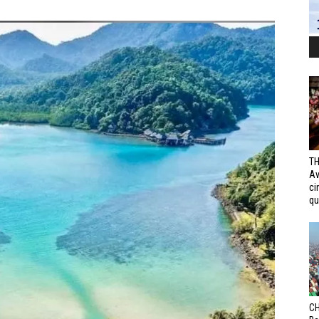
TH
Av
ci
qui
CH