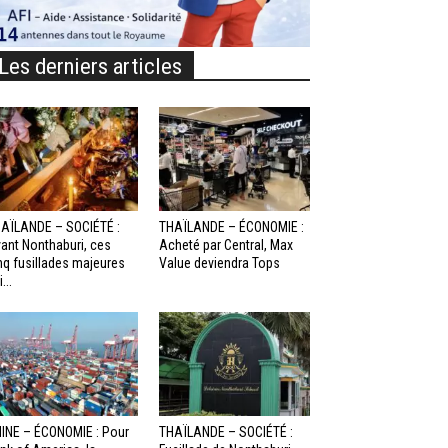
Les derniers articles
AÏLANDE – SOCIÉTÉ :
THAÏLANDE – ÉCONOMIE :
ant Nonthaburi, ces
Acheté par Central, Max
nq fusillades majeures
Value deviendra Tops
...
INE – ÉCONOMIE : Pour
THAÏLANDE – SOCIÉTÉ :