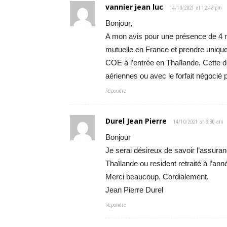
vannier jean luc
14/10/2021 at 12:43 pm
Bonjour,
A mon avis pour une présence de 4 mo
mutuelle en France et prendre unique
COE à l’entrée en Thaïlande. Cette 
aériennes ou avec le forfait négocié 
Répondre
Durel Jean Pierre
14/10/2021 at 3:30 am
Bonjour
Je serai désireux de savoir l’assura
Thaïlande ou resident retraité à l’ann
Merci beaucoup. Cordialement.
Jean Pierre Durel
Répondre