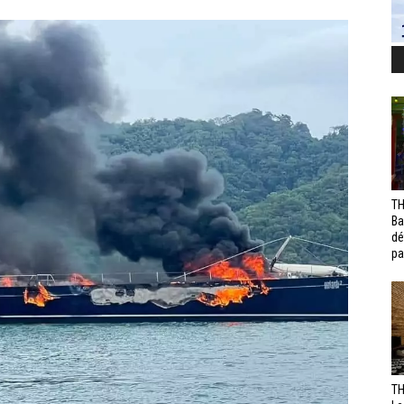
TH
Ba
dé
pa
TH