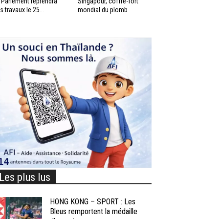
 Parlement reprendra
Singapour, coffre-fort
s travaux le 25...
mondial du plomb
Les plus lus
HONG KONG – SPORT : Les
Bleus remportent la médaille