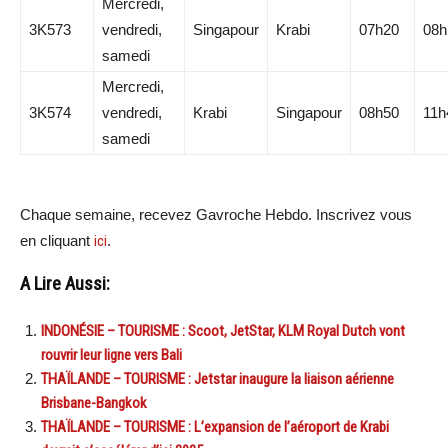
Mercredi,
3K573
vendredi,
Singapour
Krabi
07h20
08h
samedi
Mercredi,
3K574
vendredi,
Krabi
Singapour
08h50
11h
samedi
Chaque semaine, recevez Gavroche Hebdo. Inscrivez vous
en cliquant
ici
.
A Lire Aussi:
INDONÉSIE – TOURISME : Scoot, JetStar, KLM Royal Dutch vont
rouvrir leur ligne vers Bali
THAÏLANDE – TOURISME : Jetstar inaugure la liaison aérienne
Brisbane-Bangkok
THAÏLANDE – TOURISME : L’expansion de l’aéroport de Krabi