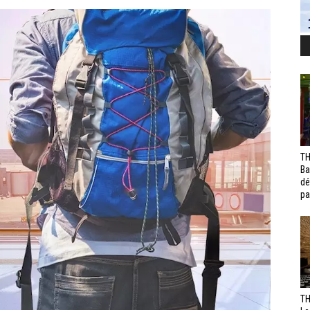
TH
Ba
dé
pa
TH