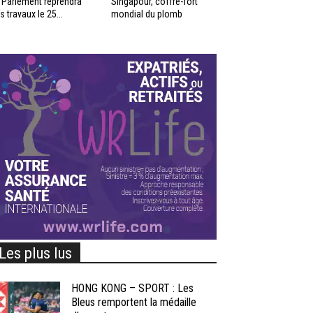
 Parlement reprendra
Singapour, coffre-fort
s travaux le 25...
mondial du plomb
Les plus lus
HONG KONG – SPORT : Les
Bleus remportent la médaille