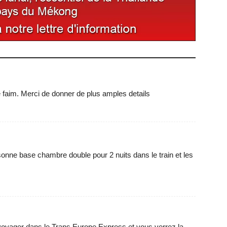
 faim. Merci de donner de plus amples details
sonne base chambre double pour 2 nuits dans le train et les
voyager dans le Trans Europe Express et vous verrez la