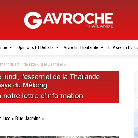
omie
Opinions Et Débats
Vivre En Thaïlande
L’ Asie En Euro
Gavroche
nt du train de luxe « Blue Jasmine »
Thaïlande
luxe « Blue Jasmine »