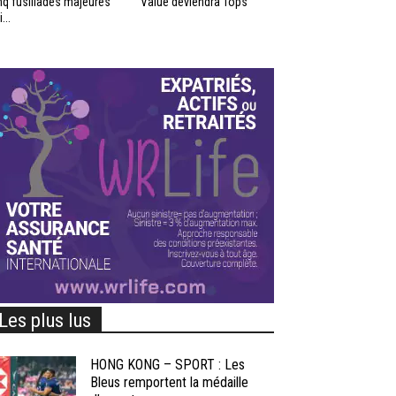
nq fusillades majeures
Value deviendra Tops
...
Les plus lus
HONG KONG – SPORT : Les
Bleus remportent la médaille