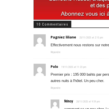
10 Commentaires
Pagniez liliane
25/11/2025 at 2:15 pm
Effectivement nous restons sur notre
Répondre
Polo
19/11/2025 at 11:23 pm
Premier prix : 195 000 bahts par per
autres nuits à l’hôtel. Un peu cher.
Répondre
Nrinoy
20/11/2025 at 9:59 pm
comment ça un peu cher, ! 