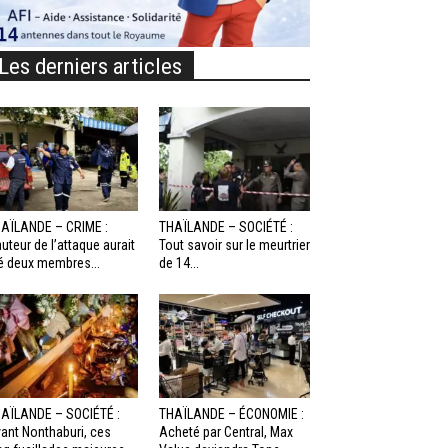
Les derniers articles
AÏLANDE – CRIME :
THAÏLANDE – SOCIÉTÉ :
auteur de l’attaque aurait
Tout savoir sur le meurtrier
é deux membres...
de 14...
AÏLANDE – SOCIÉTÉ :
THAÏLANDE – ÉCONOMIE :
ant Nonthaburi, ces
Acheté par Central, Max