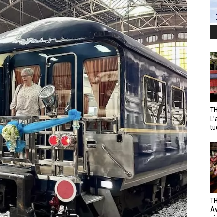
TH
L’
tu
TH
Av