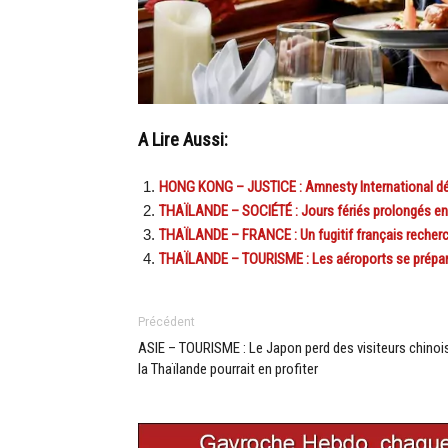
A Lire Aussi:
HONG KONG – JUSTICE : Amnesty International déno
THAÏLANDE – SOCIÉTÉ : Jours fériés prolongés en T
THAÏLANDE – FRANCE : Un fugitif français recherc
THAÏLANDE – TOURISME : Les aéroports se prépar
Précédent
ASIE – TOURISME : Le Japon perd des visiteurs chinoi
la Thaïlande pourrait en profiter