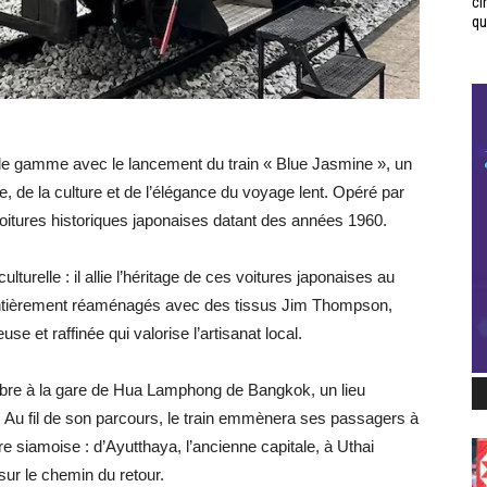
ci
qui
t de gamme avec le lancement du train « Blue Jasmine », un
, de la culture et de l’élégance du voyage lent. Opéré par
 voitures historiques japonaises datant des années 1960.
turelle : il allie l’héritage de ces voitures japonaises au
té entièrement réaménagés avec des tissus Jim Thompson,
 et raffinée qui valorise l’artisanat local.
mbre à la gare de Hua Lamphong de Bangkok, un lieu
. Au fil de son parcours, le train emmènera ses passagers à
ire siamoise : d’Ayutthaya, l’ancienne capitale, à Uthai
ur le chemin du retour.