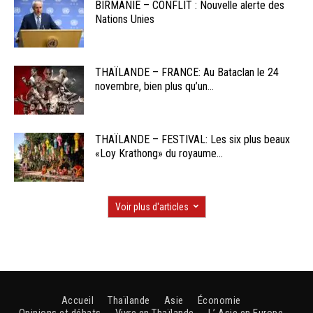
BIRMANIE – CONFLIT : Nouvelle alerte des
Nations Unies
THAÏLANDE – FRANCE: Au Bataclan le 24
novembre, bien plus qu’un...
THAÏLANDE – FESTIVAL: Les six plus beaux
«Loy Krathong» du royaume...
Voir plus d'articles
Accueil
Thaïlande
Asie
Économie
Opinions et débats
Vivre en Thaïlande
L’ Asie en Europe