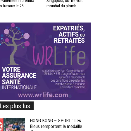
 Parlement reprendra
Singapour, coffre-fort
s travaux le 25...
mondial du plomb
Les plus lus
HONG KONG – SPORT : Les
Bleus remportent la médaille