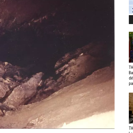
TH
Ba
dé
pa
TH