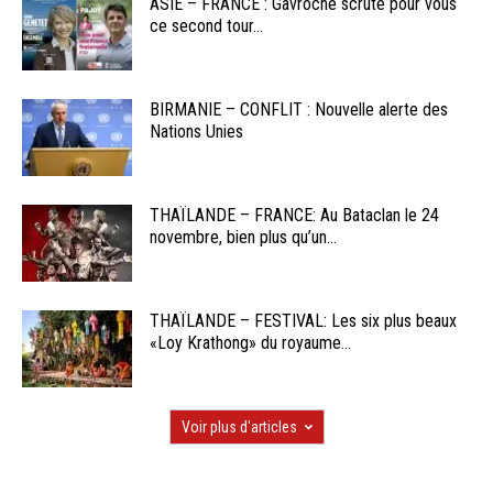
ASIE – FRANCE : Gavroche scrute pour vous
ce second tour...
BIRMANIE – CONFLIT : Nouvelle alerte des
Nations Unies
THAÏLANDE – FRANCE: Au Bataclan le 24
novembre, bien plus qu’un...
THAÏLANDE – FESTIVAL: Les six plus beaux
«Loy Krathong» du royaume...
Voir plus d'articles