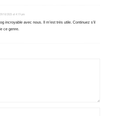
29/10/2025 at 4:19 pm
g incroyable avec nous. Il m’est très utile. Continuez s’il
 de ce genre.