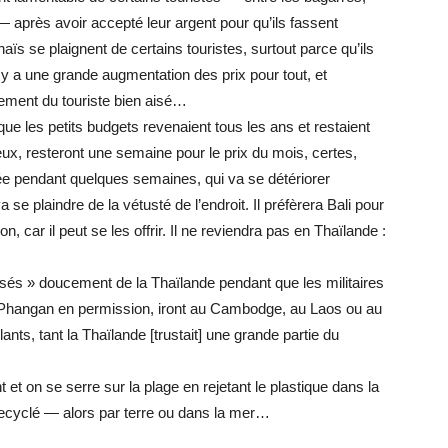
n — après avoir accepté leur argent pour qu’ils fassent
aïs se plaignent de certains touristes, surtout parce qu’ils
y a une grande augmentation des prix pour tout, et
vement du touriste bien aisé…
ue les petits budgets revenaient tous les ans et restaient
eux, resteront une semaine pour le prix du mois, certes,
e pendant quelques semaines, qui va se détériorer
a se plaindre de la vétusté de l’endroit. Il préfèrera Bali pour
n, car il peut se les offrir. Il ne reviendra pas en Thaïlande :
sés » doucement de la Thaïlande pendant que les militaires
 Phangan en permission, iront au Cambodge, au Laos ou au
nts, tant la Thaïlande [trustait] une grande partie du
t et on se serre sur la plage en rejetant le plastique dans la
recyclé — alors par terre ou dans la mer…