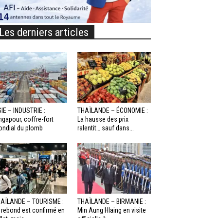
Les derniers articles
IE – INDUSTRIE :
THAÏLANDE – ÉCONOMIE :
ngapour, coffre-fort
La hausse des prix
ndial du plomb
ralentit… sauf dans...
AÏLANDE – TOURISME :
THAÏLANDE – BIRMANIE :
 rebond est confirmé en
Min Aung Hlaing en visite