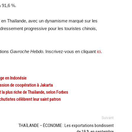
 à 91,6 %.
me en Thaïlande, avec un dynamisme marqué sur les
edressement progressive pour les touristes chinois,
ations
Gavroche Hebdo
. Inscrivez-vous en cliquant
ici
.
ge en Indonésie
ssion de coopération à Jakarta
la plus riche de Thaïlande, selon Forbes
utistes célèbrent leur saint patron
Suivant
THAÏLANDE – ÉCONOMIE : Les exportations bondissent
de 19 % en septembre