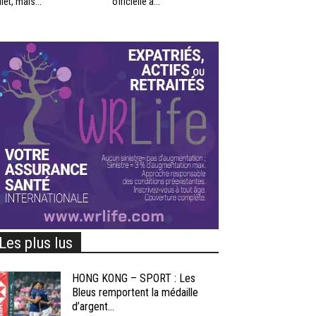
llet, mais...
officielle à...
Les plus lus
HONG KONG – SPORT : Les
Bleus remportent la médaille
d’argent...