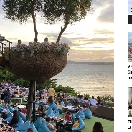
AS
Si
mo
TH
Le