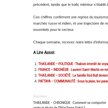
précédent, tandis que le trafic intérieur s’établit
Ces chiffres confirment une reprise du touris
marchés russe et indien, et une trajectoire de r
essentiels pour le secteur.
Chaque semaine, recevez notre lettre d’inform
A Lire Aussi:
THAÏLANDE – POLITIQUE : Thaksin interdit de voya
FRANCE – INDONÉSIE : Laurent Saint-Martin en mi
THAÏLANDE – SOCIÉTÉ : La famille Red Bull devient 
PATTAYA – COMMUNAUTÉ : Sous la pluie, les parach
Précédent
THAÏLANDE – CHRONIQUE : Comment se comporter
après le décès de SM la Reine Sirikit ?