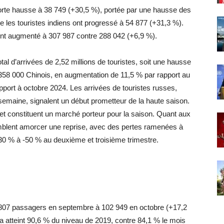
forte hausse à 38 749 (+30,5 %), portée par une hausse des
e les touristes indiens ont progressé à 54 877 (+31,3 %).
nt augmenté à 307 987 contre 288 042 (+6,9 %).
otal d’arrivées de 2,52 millions de touristes, soit une hausse
358 000 Chinois, en augmentation de 11,5 % par rapport au
port à octobre 2024. Les arrivées de touristes russes,
semaine, signalent un début prometteur de la haute saison.
 et constituent un marché porteur pour la saison. Quant aux
emblent amorcer une reprise, avec des pertes ramenées à
-30 % à -50 % au deuxième et troisième trimestre.
7 807 passagers en septembre à 102 949 en octobre (+17,2
al a atteint 90,6 % du niveau de 2019, contre 84,1 % le mois