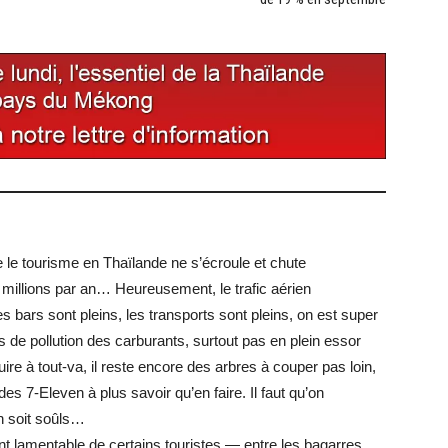
e le tourisme en Thaïlande ne s’écroule et chute
millions par an… Heureusement, le trafic aérien
s bars sont pleins, les transports sont pleins, on est super
as de pollution des carburants, surtout pas en plein essor
ire à tout-va, il reste encore des arbres à couper pas loin,
des 7-Eleven à plus savoir qu’en faire. Il faut qu’on
on soit soûls…
 lamentable de certains touristes — entre les bagarres,