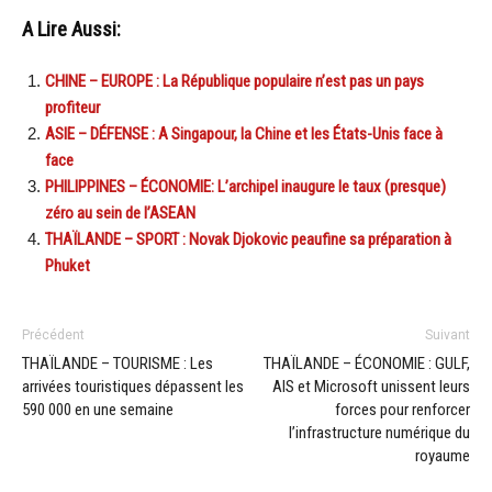
A Lire Aussi:
CHINE – EUROPE : La République populaire n’est pas un pays
profiteur
ASIE – DÉFENSE : A Singapour, la Chine et les États-Unis face à
face
PHILIPPINES – ÉCONOMIE: L’archipel inaugure le taux (presque)
zéro au sein de l’ASEAN
THAÏLANDE – SPORT : Novak Djokovic peaufine sa préparation à
Phuket
Précédent
Suivant
THAÏLANDE – TOURISME : Les
THAÏLANDE – ÉCONOMIE : GULF,
arrivées touristiques dépassent les
AIS et Microsoft unissent leurs
590 000 en une semaine
forces pour renforcer
l’infrastructure numérique du
royaume