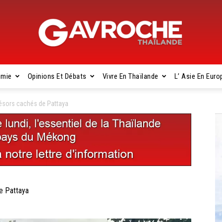
omie
Opinions Et Débats
Vivre En Thaïlande
L’ Asie En Euro
Gavroche
ésors cachés de Pattaya
Thaïlande
e Pattaya