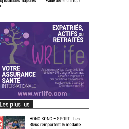
nq fusillades majeures
Value deviendra Tops
...
Les plus lus
HONG KONG – SPORT : Les
Bleus remportent la médaille