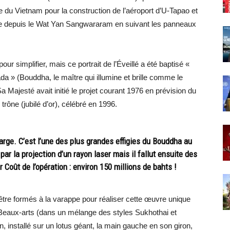
re du Vietnam pour la construction de l’aéroport d’U-Tapao et
endre depuis le Wat Yan Sangwararam en suivant les panneaux
ur simplifier, mais ce portrait de l’Éveillé a été baptisé «
» (Bouddha, le maître qui illumine et brille comme le
a Majesté avait initié le projet courant 1976 en prévision du
rône (jubilé d’or), célébré en 1996.
rge. C’est l’une des plus grandes effigies du Bouddha au
ar la projection d’un rayon laser mais il fallut ensuite des
r Coût de l’opération : environ 150 millions de bahts !
 être formés à la varappe pour réaliser cette œuvre unique
eaux-arts (dans un mélange des styles Sukhothai et
, installé sur un lotus géant, la main gauche en son giron,