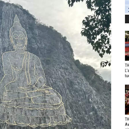
TH
L’
tu
TH
Av