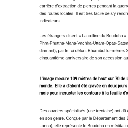
carrière d’extraction de pierres pendant la guer
des routes locales. Il est très facile de s’y r
indicateurs.
Les étrangers disent « La colline du Bouddha » po
Phra-Phuttha-Maha-Vachira-Uttam-Opas-Satsada 
diamant), par le roi défunt Bhumibol lui-même. S
cinquantième anniversaire de son accession au t
L’image mesure 109 mètres de haut sur 70 de la
monde. Elle a d’abord été gravée en deux jours p
mois pour incruster les contours à la feuille d’o
Des ouvriers spécialisés (une trentaine) ont dû
en son genre. Conçue par le Département des B
Lanna), elle représente le Bouddha en méditation