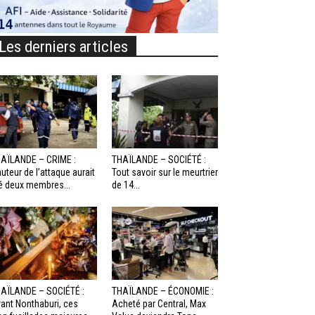
Les derniers articles
AÏLANDE – CRIME :
THAÏLANDE – SOCIÉTÉ :
auteur de l’attaque aurait
Tout savoir sur le meurtrier
é deux membres...
de 14...
AÏLANDE – SOCIÉTÉ :
THAÏLANDE – ÉCONOMIE :
ant Nonthaburi, ces
Acheté par Central, Max