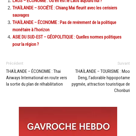
LAOS – ÉCONOMIE : Où en est le Laos aujourd’hui ?
THAÏLANDE – SOCIÉTÉ : Chiang Mai fleurit avec les cerisiers
sauvages
THAÏLANDE – ÉCONOMIE : Pas de revirement de la politique
monétaire à l’horizon
ASIE DU SUD-EST – GÉOPOLITIQUE : Quelles normes politiques
pour la région ?
Précédent
Suivant
THAÏLANDE – ÉCONOMIE : Thai
THAÏLANDE – TOURISME : Moo
Airways International en route vers
Deng, l’adorable hippopotame
la sortie du plan de réhabilitation
pygmée, attraction touristique de
Chonburi