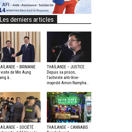
Les derniers articles
AÏLANDE – BIRMANIE :
THAÏLANDE – JUSTICE :
 visite de Min Aung
Depuis sa prison,
aing à...
l’activiste anti-lèse-
majesté Arnon Nampha...
AÏLANDE – SOCIÉTÉ :
THAÏLANDE – CANNABIS :