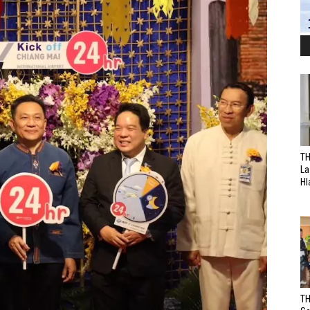
TH
La
Hl
TH