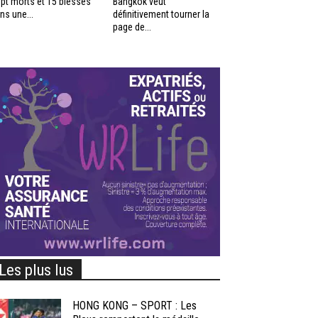
pt morts et 15 blessés
Bangkok veut
ns une...
définitivement tourner la
page de...
Les plus lus
HONG KONG – SPORT : Les