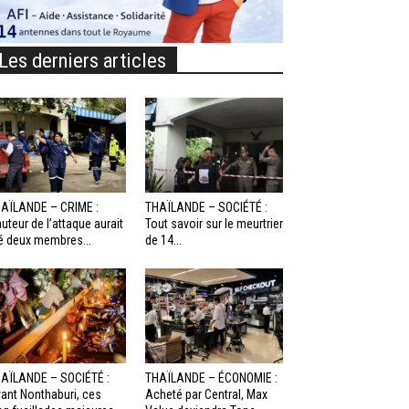
Les derniers articles
AÏLANDE – CRIME :
THAÏLANDE – SOCIÉTÉ :
auteur de l’attaque aurait
Tout savoir sur le meurtrier
é deux membres...
de 14...
AÏLANDE – SOCIÉTÉ :
THAÏLANDE – ÉCONOMIE :
ant Nonthaburi, ces
Acheté par Central, Max