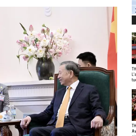
TH
L’
tu
TH
Av