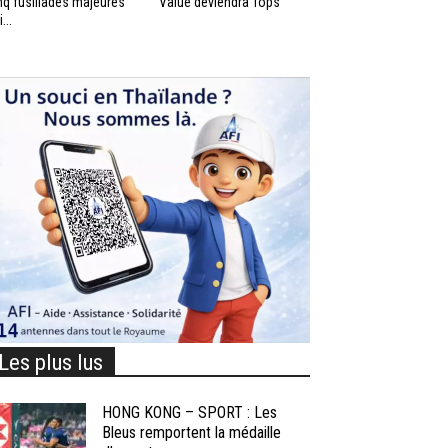
nq fusillades majeures
Value deviendra Tops
...
Les plus lus
HONG KONG – SPORT : Les
Bleus remportent la médaille