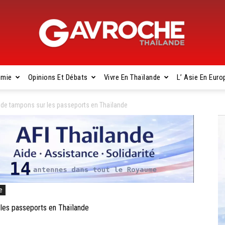
omie
Opinions Et Débats
Vivre En Thaïlande
L’ Asie En Euro
Gavroche
 de tampons sur les passeports en Thaïlande
Thaïlande
e
les passeports en Thaïlande