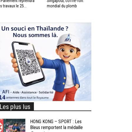
 Parlement reprendra
Singapour, coffre-fort
s travaux le 25...
mondial du plomb
Les plus lus
HONG KONG – SPORT : Les
Bleus remportent la médaille