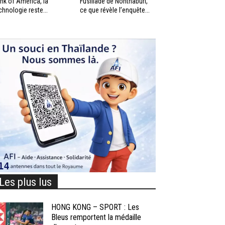
nk of America, la
Fusillade de Nonthaburi,
chnologie reste...
ce que révèle l’enquête...
Les plus lus
HONG KONG – SPORT : Les
Bleus remportent la médaille