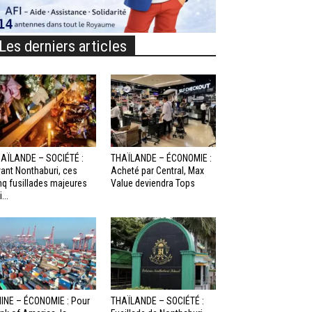
Les derniers articles
AÏLANDE – SOCIÉTÉ :
THAÏLANDE – ÉCONOMIE :
ant Nonthaburi, ces
Acheté par Central, Max
nq fusillades majeures
Value deviendra Tops
...
INE – ÉCONOMIE : Pour
THAÏLANDE – SOCIÉTÉ :