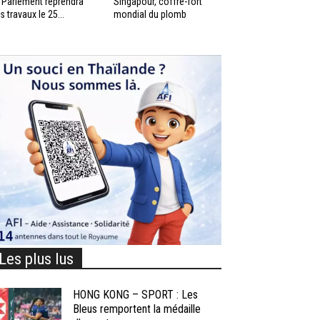
 Parlement reprendra
Singapour, coffre-fort
s travaux le 25...
mondial du plomb
Les plus lus
HONG KONG – SPORT : Les
Bleus remportent la médaille