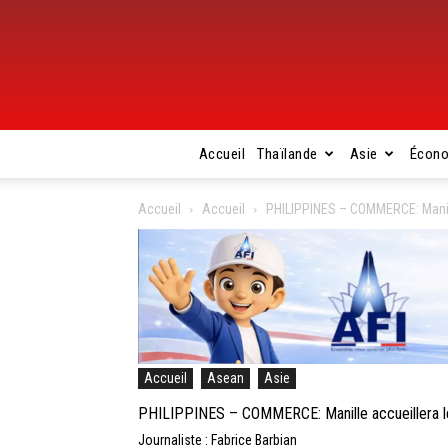
Accueil
Thaïlande
Asie
Écon
Accueil
Accueil
PHILIPPINES – COMMERCE: Manill
Accueil
Asean
Asie
PHILIPPINES – COMMERCE: Manille accueillera l
Journaliste : Fabrice Barbian