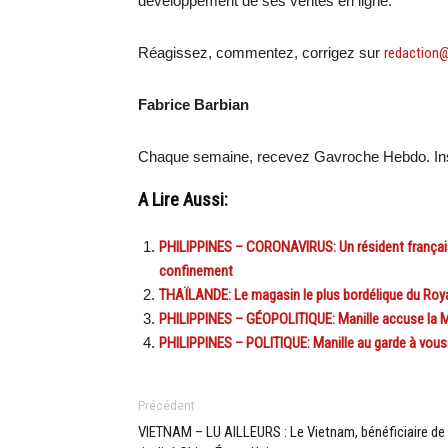
développement de ses ventes en ligne.
Réagissez, commentez, corrigez sur
redaction
Fabrice Barbian
Chaque semaine, recevez Gavroche Hebdo. Ins
A Lire Aussi:
PHILIPPINES – CORONAVIRUS: Un résident français 
confinement
THAÏLANDE: Le magasin le plus bordélique du Roy
PHILIPPINES – GÉOPOLITIQUE: Manille accuse la Ma
PHILIPPINES – POLITIQUE: Manille au garde à vous 
Précédent
VIETNAM – LU AILLEURS : Le Vietnam, bénéficiaire de 