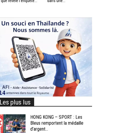
 que révèle l’enquête...
dans une...
Les plus lus
HONG KONG – SPORT : Les
Bleus remportent la médaille
d’argent...