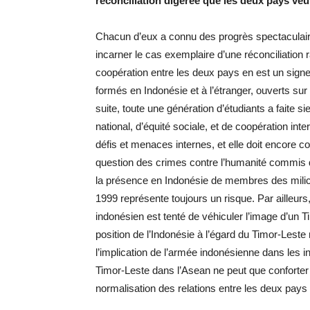
réconciliation digérée que les deux pays ve
Chacun d’eux a connu des progrès spectaculair
incarner le cas exemplaire d’une réconciliation r
coopération entre les deux pays en est un signe
formés en Indonésie et à l’étranger, ouverts su
suite, toute une génération d’étudiants a faite
national, d’équité sociale, et de coopération inte
défis et menaces internes, et elle doit encore 
question des crimes contre l’humanité commis du
la présence en Indonésie de membres des milic
1999 représente toujours un risque. Par ailleur
indonésien est tenté de véhiculer l’image d’un 
position de l’Indonésie à l’égard du Timor-Lest
l’implication de l’armée indonésienne dans les i
Timor-Leste dans l’Asean ne peut que conforter l
normalisation des relations entre les deux pays