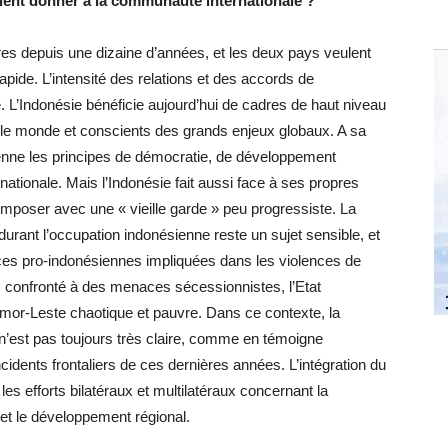
ulent donner à la communauté internationale ?
es depuis une dizaine d’années, et les deux pays veulent
apide. L’intensité des relations et des accords de
. L’Indonésie bénéficie aujourd’hui de cadres de haut niveau
r le monde et conscients des grands enjeux globaux. A sa
 sienne les principes de démocratie, de développement
rnationale. Mais l’Indonésie fait aussi face à ses propres
composer avec une « vieille garde » peu progressiste. La
rant l’occupation indonésienne reste un sujet sensible, et
es pro-indonésiennes impliquées dans les violences de
s, confronté à des menaces sécessionnistes, l’Etat
Timor-Leste chaotique et pauvre. Dans ce contexte, la
e n’est pas toujours très claire, comme en témoigne
ncidents frontaliers de ces dernières années. L’intégration du
es efforts bilatéraux et multilatéraux concernant la
 et le développement régional.