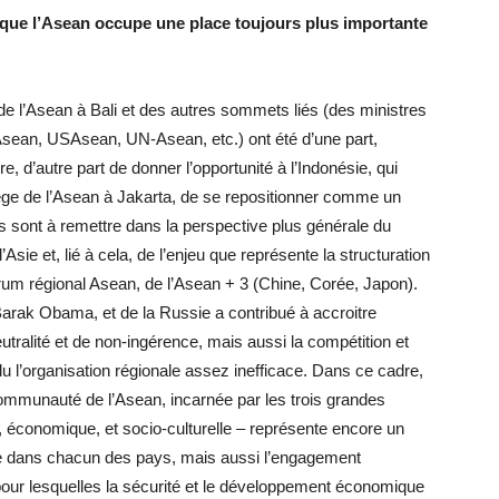
que l’Asean occupe une place toujours plus importante
l’Asean à Bali et des autres sommets liés (des ministres
-Asean, USAsean, UN-Asean, etc.) ont été d’une part,
re, d’autre part de donner l’opportunité à l’Indonésie, qui
 siège de l’Asean à Jakarta, de se repositionner comme un
ns sont à remettre dans la perspective plus générale du
sie et, lié à cela, de l’enjeu que représente la structuration
rum régional Asean, de l’Asean + 3 (Chine, Corée, Japon).
arak Obama, et de la Russie a contribué à accroitre
tralité et de non-ingérence, mais aussi la compétition et
du l’organisation régionale assez inefficace. Dans ce cadre,
communauté de l’Asean, incarnée par les trois grandes
ité, économique, et socio-culturelle – représente encore un
ique dans chacun des pays, mais aussi l’engagement
our lesquelles la sécurité et le développement économique