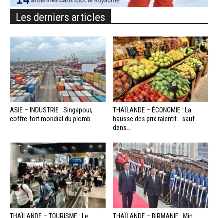
Les derniers articles
ASIE – INDUSTRIE : Singapour,
THAÏLANDE – ÉCONOMIE : La
coffre-fort mondial du plomb
hausse des prix ralentit… sauf
dans...
THAÏLANDE – TOURISME : Le
THAÏLANDE – BIRMANIE : Min