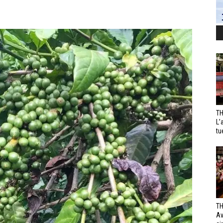
TH
L’
tu
TH
Av