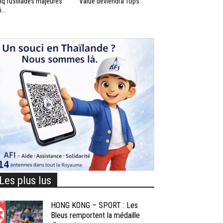
nq fusillades majeures
Value deviendra Tops
...
Les plus lus
HONG KONG – SPORT : Les
Bleus remportent la médaille