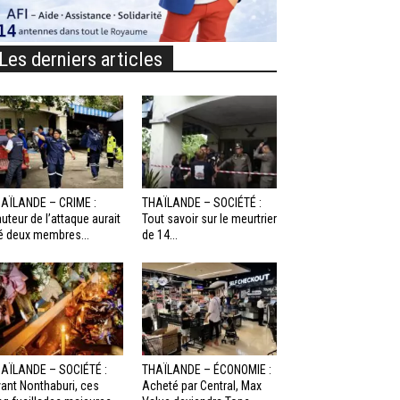
Les derniers articles
AÏLANDE – CRIME :
THAÏLANDE – SOCIÉTÉ :
auteur de l’attaque aurait
Tout savoir sur le meurtrier
é deux membres...
de 14...
AÏLANDE – SOCIÉTÉ :
THAÏLANDE – ÉCONOMIE :
ant Nonthaburi, ces
Acheté par Central, Max