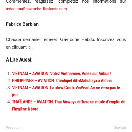
Commentez, réagissez, complétez nos informations sur
redaction@gavroche-thailande.com
.
Fabrice Barbian
Chaque semaine, recevez Gavroche Hebdo. Inscrivez vous
en cliquant
ici
.
A Lire Aussi:
VIETNAM – AVIATION: Volez Vietnamien, Volez sur Airbus !
PHILIPPINES – AVIATION: L’archipel dit «Mabuhay» à Airbus
VIETNAM – AVIATION: La «low Cost» VinPearl Air ne verra pas le
jour
THAÏLANDE – AVIATION: Thai Airways diffuse un mode d’emploi de
l’hygiène à bord
Précédent
Suivant