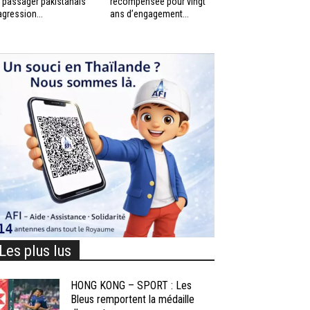
 passager pakistanais
récompensée pour vingt
agression...
ans d’engagement...
Les plus lus
HONG KONG – SPORT : Les
Bleus remportent la médaille