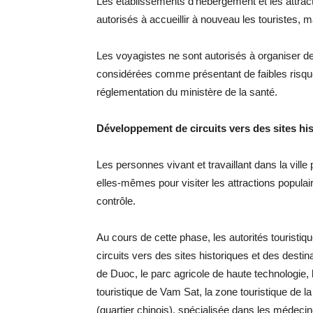
Les établissements d’hébergement et les attract
autorisés à accueillir à nouveau les touristes, 
Les voyagistes ne sont autorisés à organiser d
considérées comme présentant de faibles risqu
réglementation du ministère de la santé.
Développement de circuits vers des sites hi
Les personnes vivant et travaillant dans la vil
elles-mêmes pour visiter les attractions popula
contrôle.
Au cours de cette phase, les autorités touristiq
circuits vers des sites historiques et des desti
de Duoc, le parc agricole de haute technologie, le
touristique de Vam Sat, la zone touristique de 
(quartier chinois), spécialisée dans les médecine