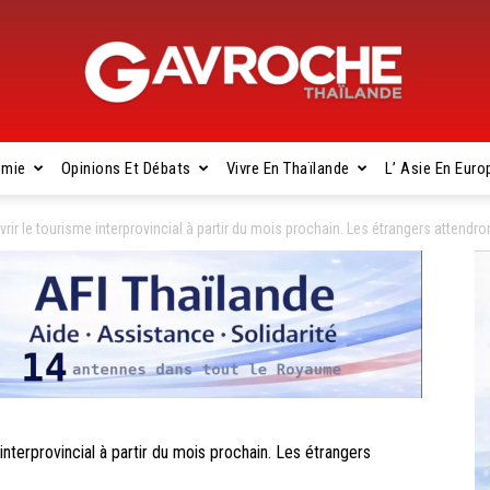
omie
Opinions Et Débats
Vivre En Thaïlande
L’ Asie En Euro
Gavroche
r le tourisme interprovincial à partir du mois prochain. Les étrangers attendro
Thaïlande
terprovincial à partir du mois prochain. Les étrangers