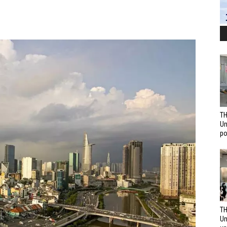
TH
Un
po
TH
Un