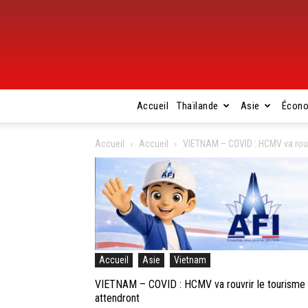
Accueil
Thaïlande
Asie
Écon
Accueil
Accueil
VIETNAM – COVID : HCMV va rouvri
Accueil
Asie
Vietnam
VIETNAM – COVID : HCMV va rouvrir le tourisme in
attendront