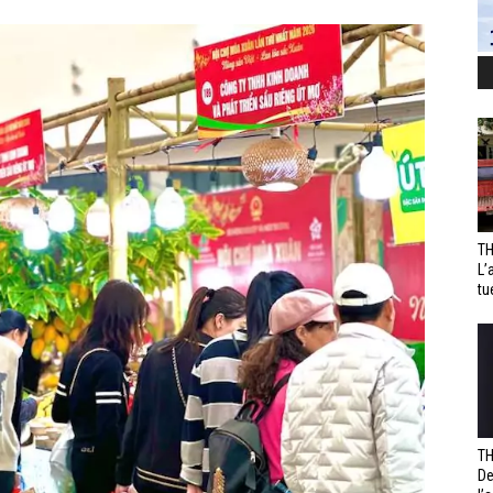
TH
L’
tu
TH
De