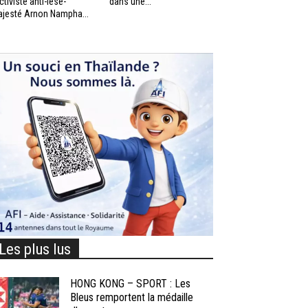
activiste anti-lèse-
dans une...
jesté Arnon Nampha...
Les plus lus
HONG KONG – SPORT : Les
Bleus remportent la médaille