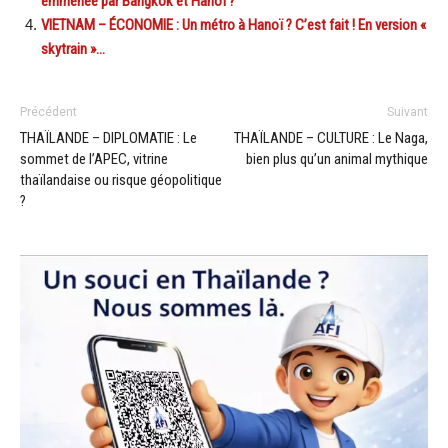
emmenée par Bangkok et Hanoï ?
VIETNAM – ÉCONOMIE : Un métro à Hanoï ? C’est fait ! En version «
skytrain »…
Précédent
Suivant
THAÏLANDE – DIPLOMATIE : Le
THAÏLANDE – CULTURE : Le Naga,
sommet de l’APEC, vitrine
bien plus qu’un animal mythique
thaïlandaise ou risque géopolitique
?