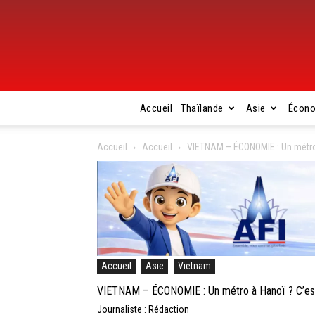
Accueil
Thaïlande
Asie
Écon
Accueil
Accueil
VIETNAM – ÉCONOMIE : Un métro à 
Accueil
Asie
Vietnam
VIETNAM – ÉCONOMIE : Un métro à Hanoï ? C’est f
Journaliste : Rédaction