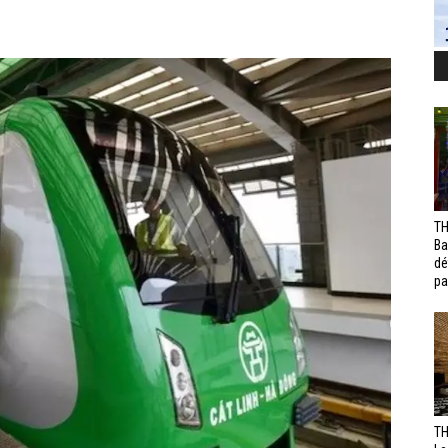
TH
Ba
dé
pa
TH