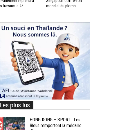
 Parlement reprendra
Singapour, coffre-fort
s travaux le 25...
mondial du plomb
Les plus lus
HONG KONG – SPORT : Les
Bleus remportent la médaille