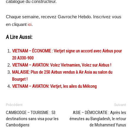
catalogue du constructeur.
Chaque semaine, recevez Gavroche Hebdo. Inscrivez vous
en cliquant
ici
.
A Lire Aussi:
VIETNAM – ÉCONOMIE : Vietjet signe un accord avec Airbus pour
20 A330-900
VIETNAM – AVIATION: Volez Vietnamien, Volez sur Airbus !
MALAISIE: Plus de 250 Airbus vendus à Air Asia au salon du
Bourget !
VIETNAM – AVIATION: Vietjet, les ailes du Mékong
Précédent
Suivant
CAMBODGE – TOURISME : 53
ASIE – DÉMOCRATIE : Après les
destinations sans visa pour les
émeutes au Bangladesh, le retour
Cambodgiens
de Mohammed Yunus