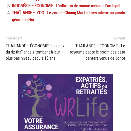
INDONÉSIE – ÉCONOMIE : L’inflation de masse menace l’archipel
THAÏLANDE – ZOO : Le zoo de Chiang Mai fait ses adieux au panda
géant Lin Hui
Précédent
Suivant
THAÏLANDE – ÉCONOMIE : Les prix
THAÏLANDE – ÉCONOMIE : Le
du riz thaïlandais tombent à leur
royaume capte le boom des data
plus bas niveau depuis 18 ans
centers venus de Johor