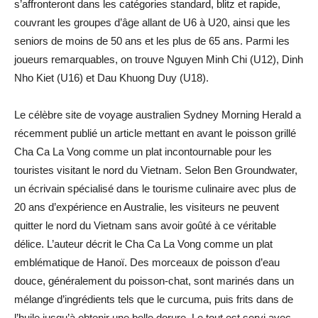
s’affronteront dans les catégories standard, blitz et rapide,
couvrant les groupes d’âge allant de U6 à U20, ainsi que les
seniors de moins de 50 ans et les plus de 65 ans. Parmi les
joueurs remarquables, on trouve Nguyen Minh Chi (U12), Dinh
Nho Kiet (U16) et Dau Khuong Duy (U18).
Le célèbre site de voyage australien Sydney Morning Herald a
récemment publié un article mettant en avant le poisson grillé
Cha Ca La Vong comme un plat incontournable pour les
touristes visitant le nord du Vietnam. Selon Ben Groundwater,
un écrivain spécialisé dans le tourisme culinaire avec plus de
20 ans d’expérience en Australie, les visiteurs ne peuvent
quitter le nord du Vietnam sans avoir goûté à ce véritable
délice. L’auteur décrit le Cha Ca La Vong comme un plat
emblématique de Hanoï. Des morceaux de poisson d’eau
douce, généralement du poisson-chat, sont marinés dans un
mélange d’ingrédients tels que le curcuma, puis frits dans de
l’huile jusqu’à obtenir une belle dorure. Le tout est servi avec