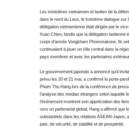
Les ministères vietnamien et laotien de la déf
dans le nord du Laos, le troisième dialogue sur 
délégation vietnamienne était dirigée par le vic
Xuan Chien, tandis que la délégation laotienne ét
corps d’armée Vongkham Phommakone. Ils ont 
continuaient à jouer un rôle central dans la régi
pays membres et avec les partenaires extérieurs, 
Le gouvernement japonais a annoncé qu’il invit
prévu les 20 et 21 mai, a confirmé la porte-paro
Phạm Thu Hang lors de la conférence de presse
l’analyse des médias étrangers selon laquelle le
l’événement montrent son appréciation des liens
vers un partenariat global, Hang a affirmé que l
substantiels dans les relations ASEAN-Japon, ap
paix, de sécurité, de stabilité et de prospérité.