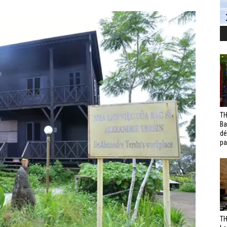
TH
Ba
dé
pa
TH