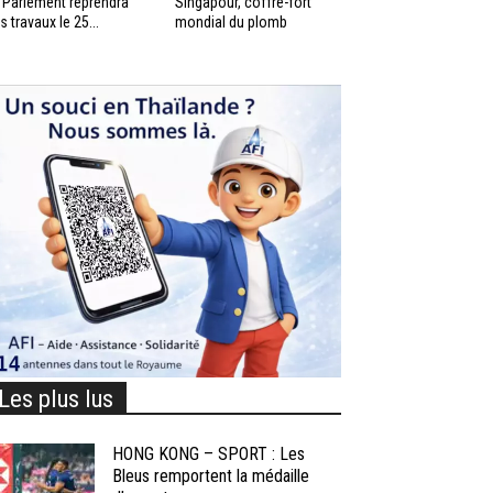
 Parlement reprendra
Singapour, coffre-fort
s travaux le 25...
mondial du plomb
Les plus lus
HONG KONG – SPORT : Les
Bleus remportent la médaille