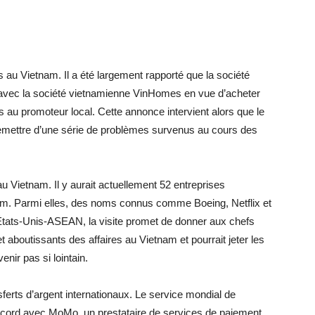
 au Vietnam. Il a été largement rapporté que la société
 avec la société vietnamienne VinHomes en vue d’acheter
rs au promoteur local. Cette annonce intervient alors que le
remettre d’une série de problèmes survenus au cours des
u Vietnam. Il y aurait actuellement 52 entreprises
m. Parmi elles, des noms connus comme Boeing, Netflix et
tats-Unis-ASEAN, la visite promet de donner aux chefs
 aboutissants des affaires au Vietnam et pourrait jeter les
ir pas si lointain.
erts d’argent internationaux. Le service mondial de
accord avec MoMo, un prestataire de services de paiement