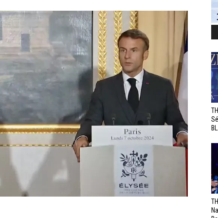
TH
Sé
BL
TH
Na