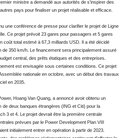
 Premier ministre a demandé aux autorités de s’inspirer des
tres pays pour finaliser un projet réalisable et efficace.
nu une conférence de presse pour clarifier le projet de Ligne
lle. Ce projet prévoit 23 gares pour passagers et 5 gares
n coût total estimé à 67,3 milliards USD. Il a été décidé
on de 350 km/h. Le financement sera principalement assuré
udget central, des prêts étatiques et des entreprises.
oppement est envisagée sous certaines conditions. Ce projet
l’Assemblée nationale en octobre, avec un début des travaux
ciel en 2035.
V Power, Hoang Van Quang, a annoncé avoir obtenu un
de deux banques étrangères (ING et Citi) pour la
h 3 et 4. Le projet devrait être la première centrale
centrales prévues par le Power Development Plan VIII
ent initialement entrer en opération à partir de 2023.