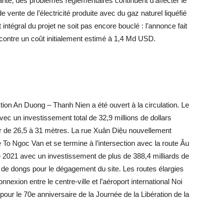
nte, des problèmes réglementaires continuent d’affecter le
de vente de l’électricité produite avec du gaz naturel liquéfié
intégral du projet ne soit pas encore bouclé : l’annonce fait
contre un coût initialement estimé à 1,4 Md USD.
ction An Duong – Thanh Nien a été ouvert à la circulation. Le
vec un investissement total de 32,9 millions de dollars
ur de 26,5 à 31 mètres. La rue Xuân Diệu nouvellement
To Ngoc Van et se termine à l’intersection avec la route Âu
021 avec un investissement de plus de 388,4 milliards de
 de dongs pour le dégagement du site. Les routes élargies
nnexion entre le centre-ville et l’aéroport international Noi
pour le 70e anniversaire de la Journée de la Libération de la