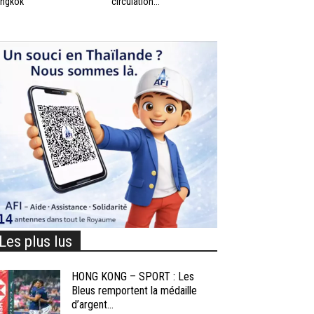
ngkok
circulation...
Les plus lus
HONG KONG – SPORT : Les
Bleus remportent la médaille
d’argent...