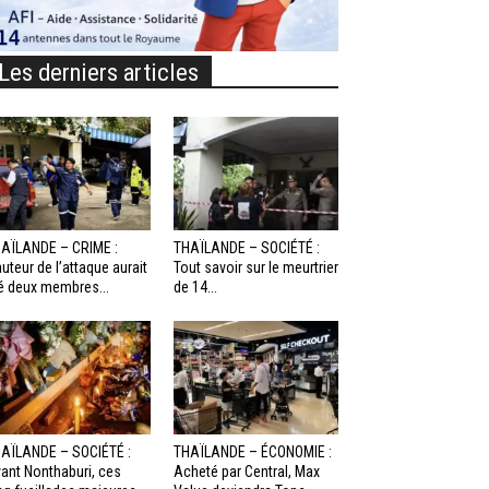
Les derniers articles
AÏLANDE – CRIME :
THAÏLANDE – SOCIÉTÉ :
auteur de l’attaque aurait
Tout savoir sur le meurtrier
é deux membres...
de 14...
AÏLANDE – SOCIÉTÉ :
THAÏLANDE – ÉCONOMIE :
ant Nonthaburi, ces
Acheté par Central, Max