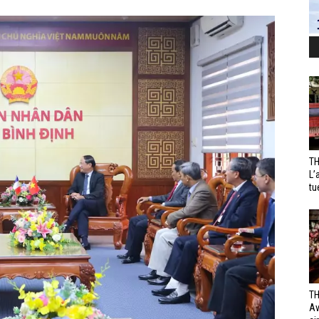
TH
L’
tu
TH
Av