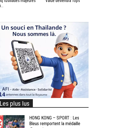
nq fusillades majeures
Value deviendra Tops
...
Les plus lus
HONG KONG – SPORT : Les
Bleus remportent la médaille