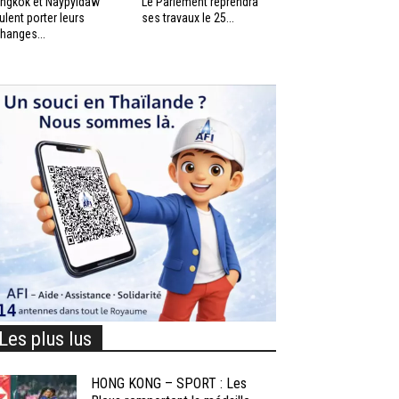
ngkok et Naypyidaw
Le Parlement reprendra
ulent porter leurs
ses travaux le 25...
hanges...
Les plus lus
HONG KONG – SPORT : Les