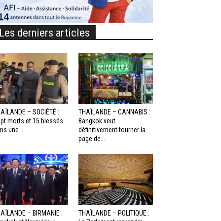
Les derniers articles
AÏLANDE – SOCIÉTÉ :
THAÏLANDE – CANNABIS :
pt morts et 15 blessés
Bangkok veut
ns une...
définitivement tourner la
page de...
AÏLANDE – BIRMANIE :
THAÏLANDE – POLITIQUE :