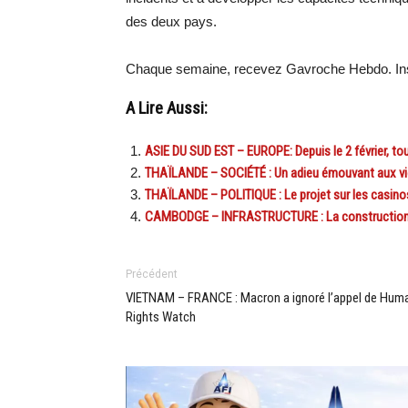
des deux pays.
Chaque semaine, recevez Gavroche Hebdo. Ins
A Lire Aussi:
ASIE DU SUD EST – EUROPE: Depuis le 2 février, t
THAÏLANDE – SOCIÉTÉ : Un adieu émouvant aux vic
THAÏLANDE – POLITIQUE : Le projet sur les casinos
CAMBODGE – INFRASTRUCTURE : La construction d
Précédent
VIETNAM – FRANCE : Macron a ignoré l’appel de Hum
Rights Watch