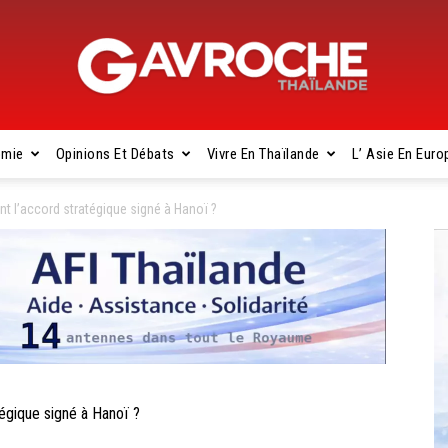
omie
Opinions Et Débats
Vivre En Thaïlande
L’ Asie En Euro
Gavroche
 l’accord stratégique signé à Hanoï ?
Thaïlande
égique signé à Hanoï ?