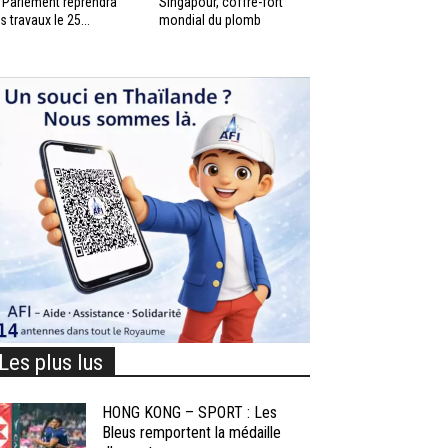
 Parlement reprendra
Singapour, coffre-fort
s travaux le 25...
mondial du plomb
Les plus lus
HONG KONG – SPORT : Les
Bleus remportent la médaille