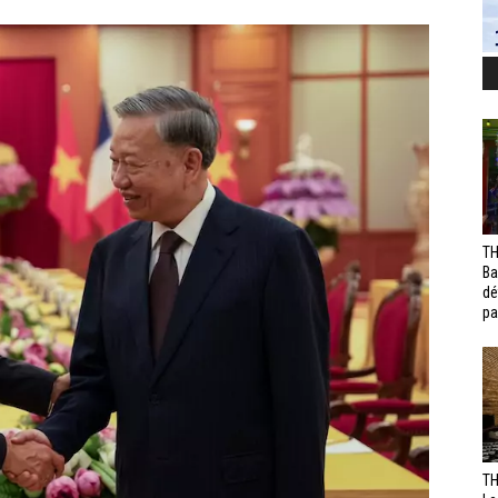
TH
Ba
dé
pa
TH