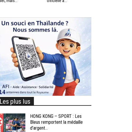
llet, mais...
officielle à...
Les plus lus
HONG KONG – SPORT : Les
Bleus remportent la médaille
d’argent...