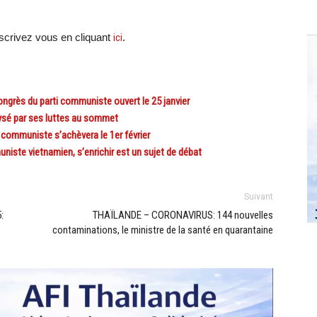
scri
vez vous en cliquant
ici
.
ngrès du parti communiste ouvert le 25 janvier
ysé par ses luttes au sommet
communiste s’achèvera le 1er février
ste vietnamien, s’enrichir est un sujet de débat
Suivant
:
THAÏLANDE – CORONAVIRUS: 144 nouvelles
contaminations, le ministre de la santé en quarantaine