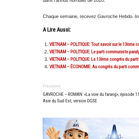
dans l’annus horribilis de 2020.
Chaque semaine, recevez Gavroche Hebdo. In
A Lire Aussi:
VIETNAM – POLITIQUE: Tout savoir sur le 13ème co
VIETNAM – POLITIQUE: Le parti communiste paral
VIETNAM – POLITIQUE: Le 13ème congrès du parti 
VIETNAM – ÉCONOMIE: Au congrès du parti communi
Précédent
GAVROCHE – ROMAN: «La voie du farang», épisode 15
Asie du Sud-Est, version DGSE