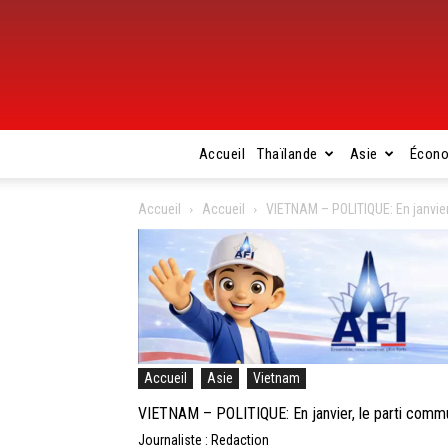
Accueil
Thaïlande
Asie
Écon
Accueil
Accueil
VIETNAM – POLITIQUE: En janvier,
Accueil
Asie
Vietnam
VIETNAM – POLITIQUE: En janvier, le parti communi
Journaliste : Redaction