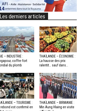
Les derniers articles
IE – INDUSTRIE :
THAÏLANDE – ÉCONOMIE :
ngapour, coffre-fort
La hausse des prix
ndial du plomb
ralentit… sauf dans...
AÏLANDE – TOURISME :
THAÏLANDE – BIRMANIE :
 rebond est confirmé en
Min Aung Hlaing en visite