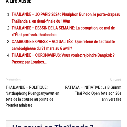
A Lire Aussi:
THAÏLANDE – JO PARIS 2024 : Phuriphon Bunson, le porte-drapeau
Thaïlandais, en demi-finale du 100m
THAÏLANDE – DESSIN DE LA SEMAINE: La corruption, ce mal de
«l’État profond» thaïlandais
CAMBODGE EXPRESS – ACTUALITÉS : Que retenir de l’actualité
cambodgienne du 31 mars au 6 avril ?
THAÏLANDE – CORONAVIRUS: Vous voulez rejoindre Bangkok ?
Passez par Londres…
Précédent
Suivant
THAÏLANDE – POLITIQUE :
PATTAYA – INITIATIVE : Le B.Grimm
Natthaphong Ruengpanyawut en
Thai Polo Open fête son 20e
tête de la course au poste de
anniversaire
Premier ministre