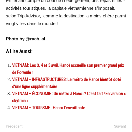
En tenant compte du coût de l’hébergement, des repas et les ­
activités touristiques, la ­capitale vietnamienne s’imposait,
selon Trip Advisor, ­comme la ­destination la moins chère parmi
vingt villes dans le monde !
Photo by @rach.ial
A Lire Aussi:
VIETNAM: Les 3, 4 et 5 avril, Hanoï accueille son premier grand prix
de Formule 1
VIETNAM – INFRASTRUCTURES: Le métro de Hanoï bientôt doté
d’une ligne supplémentaire
VIETNAM – ÉCONOMIE : Un métro à Hanoï ? C’est fait ! En version «
skytrain »…
VIETNAM – TOURISME : Hanoï l’envoûtante
Précédent
Suivant