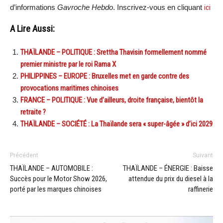
d’informations
Gavroche Hebdo
. Inscrivez-vous en cliquant
ici
A Lire Aussi:
THAÏLANDE – POLITIQUE : Srettha Thavisin formellement nommé
premier ministre par le roi Rama X
PHILIPPINES – EUROPE : Bruxelles met en garde contre des
provocations maritimes chinoises
FRANCE – POLITIQUE : Vue d’ailleurs, droite française, bientôt la
retraite ?
THAÏLANDE – SOCIÉTÉ : La Thaïlande sera « super-âgée » d’ici 2029
Précédent
Suivant
THAÏLANDE – AUTOMOBILE :
THAÏLANDE – ÉNERGIE : Baisse
Succès pour le Motor Show 2026,
attendue du prix du diesel à la
porté par les marques chinoises
raffinerie