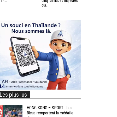
 14...
cinq fusillades majeures
qui...
Les plus lus
HONG KONG – SPORT : Les
Bleus remportent la médaille