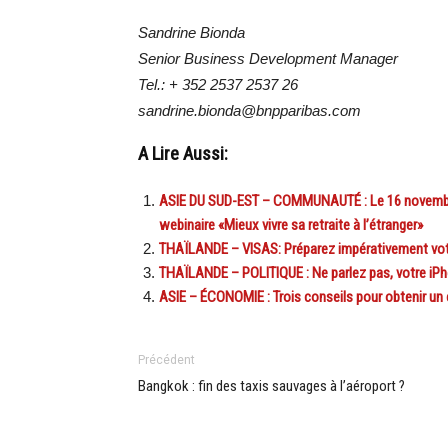
Sandrine Bionda
Senior Business Development Manager
Tel.: + 352 2537 2537 26
sandrine.bionda@bnpparibas.com
A Lire Aussi:
ASIE DU SUD-EST – COMMUNAUTÉ : Le 16 novembre
webinaire «Mieux vivre sa retraite à l’étranger»
THAÏLANDE – VISAS: Préparez impérativement votr
THAÏLANDE – POLITIQUE : Ne parlez pas, votre iPh
ASIE – ÉCONOMIE : Trois conseils pour obtenir un 
Précédent
Bangkok : fin des taxis sauvages à l’aéroport ?